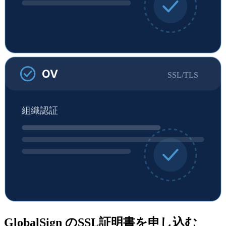
OV
SSL/TLS
組織認証
GlobalSign のSSL証明書を申し込む