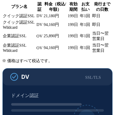
認
料金（税込/
有効
お支
発行まで
プラン名
証
年額）
期間
払い
の日数
クイック認証SSL
DV
21,180円
199日
年1回
即日
クイック認証SSL
DV
94,160円
199日
年1回
即日
Wildcard
当日〜翌
企業認証SSL
25,890円
199日
年1回
OV
営業日
当日〜翌
企業認証SSL
94,160円
199日
年1回
OV
Wildcard
営業日
※ 価格はすべて税込です。
DV
SSL/TLS
ドメイン認証